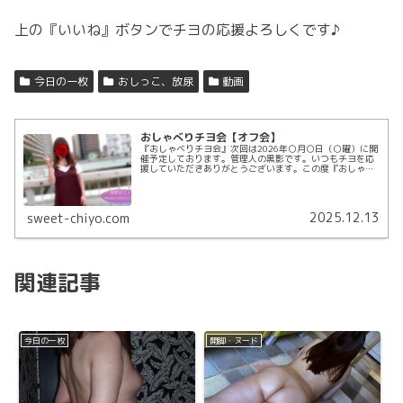
上の『いいね』ボタンでチヨの応援よろしくです♪
今日の一枚
おしっこ、放尿
動画
おしゃべりチヨ会【オフ会】
『おしゃべりチヨ会』次回は2026年○月○日（○曜）に開
催予定しております。管理人の黒影です。いつもチヨを応
援していただきありがとうございます。この度『おしゃべ
りチヨ会』と題しまして、このホームページからほんの少
しだけ飛び出し、チヨを囲んで...
2025.12.13
sweet-chiyo.com
関連記事
今日の一枚
開脚・ヌード