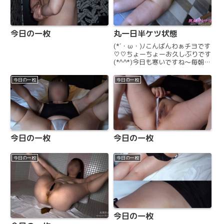
今日の一枚
丸一日半ケツ状態
(*´・ω・)ﾉこんばんわぁチヨです
♡♡ちょーちょーお久しぶりです
(*^^*)今日も寒いですね〜毎朝寒
くて仕事に行くの嫌になっちゃう
( > < )今日は、ズボンを履いて
今日の一枚
今日の一枚
仕事に行ったんだけど仕事してい
てパンツが下がってくるな〜(･
д･｡)トイ...
今日の一枚
今日の一枚
今日の一枚
今日の一枚
今日の一枚