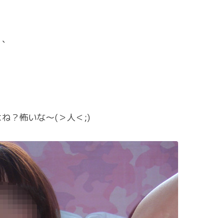
、、
？怖いな〜(＞人＜;)