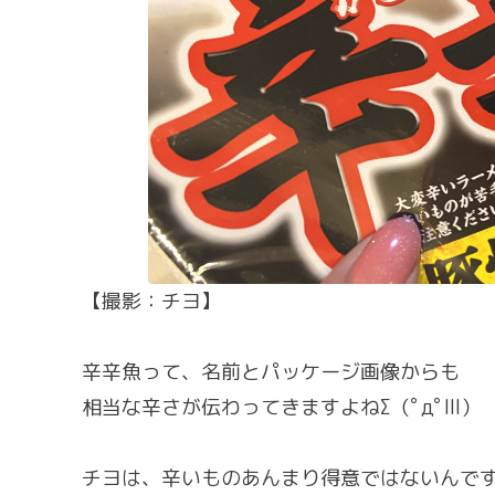
【撮影：チヨ】
辛辛魚って、名前とパッケージ画像からも
相当な辛さが伝わってきますよねΣ（ﾟдﾟlll）
チヨは、辛いものあんまり得意ではないんで