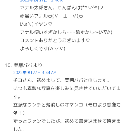
アナル太郎さん、こんばんは(*^▽^*)ノ
赤黒いアナル⊂((〃￣⊥￣〃))⊃
(/ω＼)イヤン♡
アナル使いすぎかしら……恥ずかし〜(//∇//)
コメントありがとうございます♡
よろしくです(〃▽〃)
美穂パパ
より:
2022年9月27日 3:44 AM
チヨさん、初めまして、美穂パパと申します。
いつも素敵な写真を楽しみに見させていただいてま
す。
立派なウンチと薄消しのオマンコ（モロより想像力
💖！）
ずっとファンでしたが、初めて書き込ませて頂きま
した。