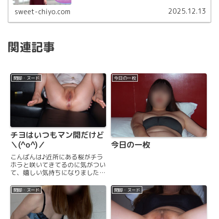
2025.12.13
sweet-chiyo.com
関連記事
開脚・ヌード
今日の一枚
チヨはいつもマン開だけど
＼(^o^)／
今日の一枚
こんばんは♪近所にある桜がチラ
ホラと咲いてきてるのに気がつい
て、嬉しい気持ちになりました〜
( ´ ▽ ` )満開の桜が早く見たい
な〜チヨはいつもマン開だけど＼
開脚・ヌード
開脚・ヌード
(^o^)／ちょっと親父ギャグです
ね(苦笑)あははお花見したい気分
で今夜はお好み焼...