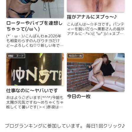
指がアナルにヌプゥ〜♪
ローターやバイブを連想し
こんばんは〜☆チヨです。パンテ
ちゃって(/ω＼)
ィーを脱いだら〜黒影さんの指が
アナルに･:*+.\(( °ω° ))/.:+ヌプ
(*´・ω・)ﾉこんばんわぁ2026年
ゥ〜♪と入れられます(//∇//)指が
も相変わらずのんびりチヨだけ
アナルにヌプゥ〜♪■今日もチヨ
ど〜よろしくね♡♡新しい年で、
を視姦よろしく■ズボズボ〜〜♪
新しいことしてみました電動歯ブ
ヌプヌプ〜〜♪黒影さんは男性な
ラシ(￣∀￣)コケシじゃないです
開脚・ヌード
今日の一枚
の...
よ笑今更？って思うでょ〜初めて
使ってみまして、なんか良い感じ
ですね( ` -´ )...
仕事なのに〜ヤバいです
今日の一枚
おはようございます(*^^*)今朝も
太陽が元気ですね〜めちゃくちゃ
眩しくて暑いです(＞＜)昨夜は暑
さで寝苦しくて眠れず……エッチ
な動画見たり〜(/ω＼)エッチな妄
想で♡♡♡ひとりエッチしちゃい
ブログランキングに参加しています。 毎日1回クリック♪
ました〜(//∇//)そんなで、今朝は
とっても寝...