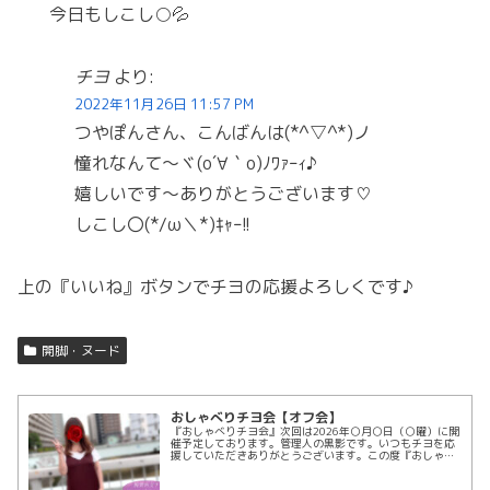
今日もしこし○💦
チヨ
より:
2022年11月26日 11:57 PM
つやぽんさん、こんばんは(*^▽^*)ノ
憧れなんて〜ヾ(o´∀｀o)ﾉﾜｧｰｨ♪
嬉しいです〜ありがとうございます♡
しこし〇(*/ω＼*)ｷｬｰ!!
上の『いいね』ボタンでチヨの応援よろしくです♪
開脚・ヌード
おしゃべりチヨ会【オフ会】
『おしゃべりチヨ会』次回は2026年○月○日（○曜）に開
催予定しております。管理人の黒影です。いつもチヨを応
援していただきありがとうございます。この度『おしゃべ
りチヨ会』と題しまして、このホームページからほんの少
しだけ飛び出し、チヨを囲んで...