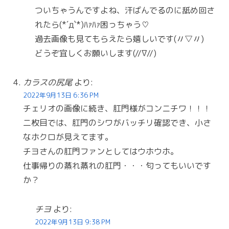
ついちゃうんですよね、汗ばんでるのに舐め回さ
れたら(*´д`*)ﾊｧﾊｧ困っちゃう♡
過去画像も見てもらえたら嬉しいです(〃▽〃)
どうぞ宜しくお願いします(//∇//)
カラスの尻尾
より:
2022年9月13日 6:36 PM
チェリオの画像に続き、肛門様がコンニチワ！！！
二枚目では、肛門のシワがバッチリ確認でき、小さ
なホクロが見えてます。
チヨさんの肛門ファンとしてはウホウホ。
仕事帰りの蒸れ蒸れの肛門・・・匂ってもいいです
か？
チヨ
より:
2022年9月13日 9:38 PM