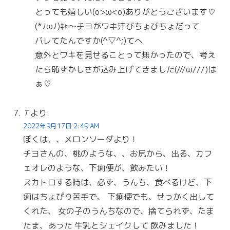
とっても嬉しい(o>ω<o)ありがとうございます♡
(*ﾉωﾉ)ｷｬ〜チヨがワキ汗びちょびちょだって
バレてたんですか(^▽^;)てへ
意外とワキを見せることって無かったので、考え
たら恥ずかしさが込み上げてきました(///ω///)は
ぁ♡
T
より:
2022年9月17日 2:49 AM
ぼくは、、メロンソーダより！
チヨさんの、桃のような、、お尻から、出る、カフ
ェオレのような、下痢便が、飲みたい！
スカトロする時は、必ず、うんち、食べるけど、下
痢はちょぴり苦手で、 下痢便でも、せっかく出して
くれた、 女の子のうんちなので、捨てられず、たま
たま、あった 牛乳とシェイクして 飲みました！