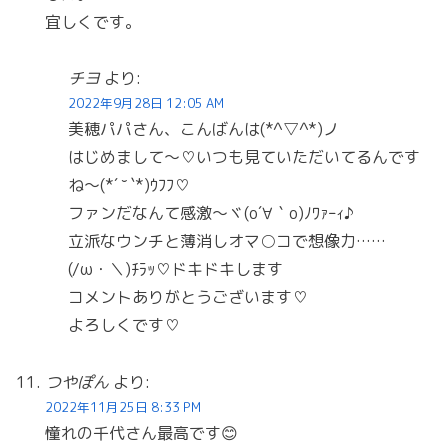
宜しくです。
チヨ
より:
2022年9月28日 12:05 AM
美穂パパさん、こんばんは(*^▽^*)ノ
はじめまして〜♡いつも見ていただいてるんです
ね〜(*´ ˘ `*)ｳﾌﾌ♡
ファンだなんて感激〜ヾ(o´∀｀o)ﾉﾜｧｰｨ♪
立派なウンチと薄消しオマ○コで想像力……
(/ω・＼)ﾁﾗｯ♡ドキドキします
コメントありがとうございます♡
よろしくです♡
つやぽん
より:
2022年11月25日 8:33 PM
憧れの千代さん最高です😊