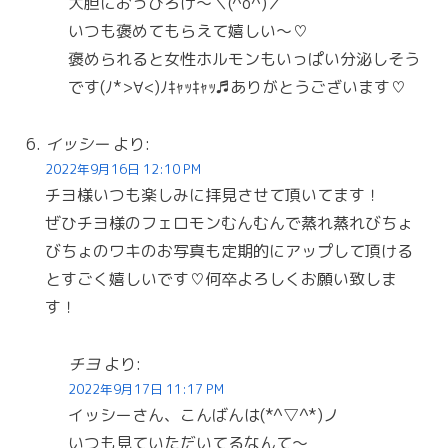
大胆におっぴろげ〜＼(^o^)／
いつも褒めてもらえて嬉しい〜♡
褒められると女性ホルモンもいっぱい分泌しそう
です(ﾉ*>∀<)ﾉｷｬｯｷｬｯ♬ありがとうございます♡
イッシー
より:
2022年9月16日 12:10 PM
チヨ様いつも楽しみに拝見させて頂いてます！
ぜひチヨ様のフェロモンむんむんで蒸れ蒸れびちょ
びちょのワキのお写真も定期的にアップして頂ける
とすごく嬉しいです♡何卒よろしくお願い致しま
す！
チヨ
より:
2022年9月17日 11:17 PM
イッシーさん、こんばんは(*^▽^*)ノ
いつも見ていただいてるなんて〜