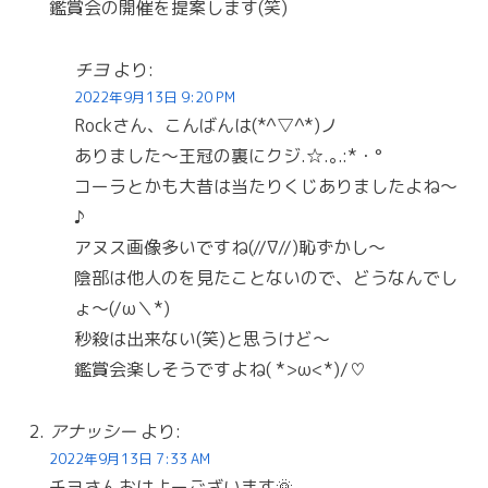
鑑賞会の開催を提案します(笑)
チヨ
より:
2022年9月13日 9:20 PM
Rockさん、こんばんは(*^▽^*)ノ
ありました〜王冠の裏にクジ.☆.｡.:*・°
コーラとかも大昔は当たりくじありましたよね〜
♪
アヌス画像多いですね(//∇//)恥ずかし〜
陰部は他人のを見たことないので、どうなんでし
ょ〜(/ω＼*)
秒殺は出来ない(笑)と思うけど〜
鑑賞会楽しそうですよね( *>ω<*)/♡
アナッシー
より:
2022年9月13日 7:33 AM
チヨさんおはよーございます🌞