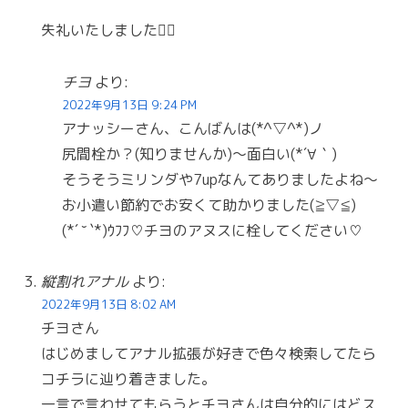
失礼いたしました🙇‍♂️
チヨ
より:
2022年9月13日 9:24 PM
アナッシーさん、こんばんは(*^▽^*)ノ
尻間栓か？(知りませんか)〜面白い(*´∀｀)
そうそうミリンダや7upなんてありましたよね〜
お小遣い節約でお安くて助かりました(≧▽≦)
(*´ ˘ `*)ｳﾌﾌ♡チヨのアヌスに栓してください♡
縦割れアナル
より:
2022年9月13日 8:02 AM
チヨさん
はじめましてアナル拡張が好きで色々検索してたら
コチラに辿り着きました。
一言で言わせてもらうとチヨさんは自分的にはどス