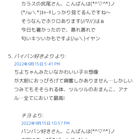
カラスの尻尾さん、こんばんは(*^▽^*)ノ
(*/ω＼*)ｷｬｰ!!しっかり見てるんですね〜
そうなんでホクロあります(//∇//)はぁ
今日も暑かったので、蒸れ蒸れで
匂いキツいかもですよ(/ω＼)イヤン
パイパン好きより
より:
2022年9月15日 5:41 PM
ちよちゃんみたいなかわいい子※想像
が大胆におっぴろげて興奮しかありません…しかしい
つみてもそそられる体、ツルツルのおまんこ、アナ
ル…全てにおいて最高!
チヨ
より:
2022年9月15日 10:57 PM
パンパン好きさん、こんばんは(*^▽^*)ノ