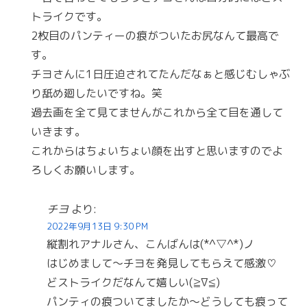
トライクです。
2枚目のパンティーの痕がついたお尻なんて最高で
す。
チヨさんに1日圧迫されてたんだなぁと感じむしゃぶ
り舐め廻したいですね。笑
過去画を全て見てませんがこれから全て目を通して
いきます。
これからはちょいちょい顔を出すと思いますのでよ
ろしくお願いします。
チヨ
より:
2022年9月13日 9:30 PM
縦割れアナルさん、こんばんは(*^▽^*)ノ
はじめまして〜チヨを発見してもらえて感激♡
どストライクだなんて嬉しい(≧∇≦)
パンティの痕ついてましたか〜どうしても痕って