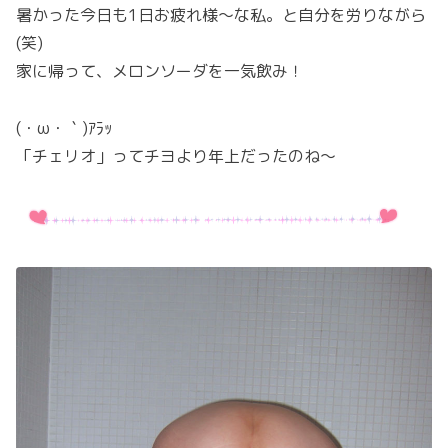
暑かった今日も1日お疲れ様〜な私。と自分を労りながら
(笑)
家に帰って、メロンソーダを一気飲み！
(・ω・｀)ｱﾗｯ
「チェリオ」ってチヨより年上だったのね〜