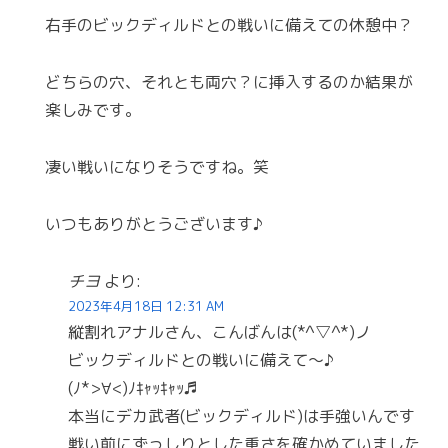
右手のビックディルドとの戦いに備えての休憩中？
どちらの穴、それとも両穴？に挿入するのか結果が
楽しみです。
凄い戦いになりそうですね。笑
いつもありがとうございます♪
チヨ
より:
2023年4月18日 12:31 AM
縦割れアナルさん、こんばんは(*^▽^*)ノ
ビックディルドとの戦いに備えて〜♪
(ﾉ*>∀<)ﾉｷｬｯｷｬｯ♬
本当にデカ武者(ビックディルド)は手強いんです
戦い前にずっしりとした重さを確かめていました