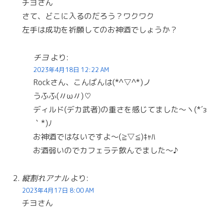
チヨさん
さて、どこに入るのだろう？ワクワク
左手は成功を祈願してのお神酒でしょうか？
チヨ
より:
2023年4月18日 12:22 AM
Rockさん、こんばんは(*^▽^*)ノ
うふふ(〃ω〃)♡
ディルド(デカ武者)の重さを感じてました〜ヽ(*´з
｀*)ﾉ
お神酒ではないですよ〜(≧▽≦)ｷｬﾊ
お酒弱いのでカフェラテ飲んでました〜♪
縦割れアナル
より:
2023年4月17日 8:00 AM
チヨさん