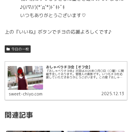
♪(//∇//)(*´д`*)ﾄﾞｷﾄﾞｷ
いつもありがとうございます♡
上の『いいね』ボタンでチヨの応援よろしくです♪
今日の一枚
おしゃべりチヨ会【オフ会】
『おしゃべりチヨ会』次回は2026年○月○日（○曜）に開
催予定しております。管理人の黒影です。いつもチヨを応
援していただきありがとうございます。この度『おしゃべ
りチヨ会』と題しまして、このホームページからほんの少
しだけ飛び出し、チヨを囲んで...
2025.12.13
sweet-chiyo.com
関連記事